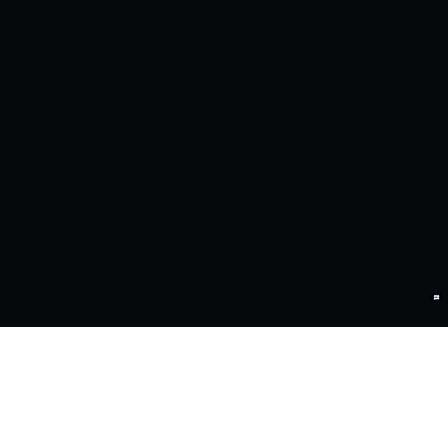
EZpay问学
智算基础设施
算力调度加速
智算中心