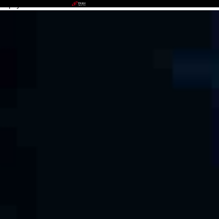
EZpay