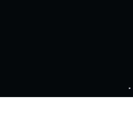
EZpay问学
智算基础设施
算力调度加速
智算中心