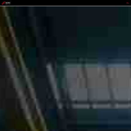
EZpay